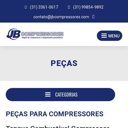

(31) 3361-0617

(31) 99854-9892

contato@jbcompressores.com
MENU
PEÇAS
CATEGORIAS
PEÇAS PARA COMPRESSORES