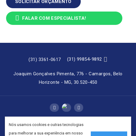
SOLICITAR ORÇAMENTO

FALAR COM ESPECIALISTA!

(31) 99854-9892
(31) 3361-0617
Joaquim Gonçalves Pimenta, 776 - Camargos, Belo
Horizonte - MG, 30.520-450


Nós usamos cookies e outras tecnologias
Copyright © 2026 - JB Compressores | Locação,
para melhorar a sua experiência em nosso